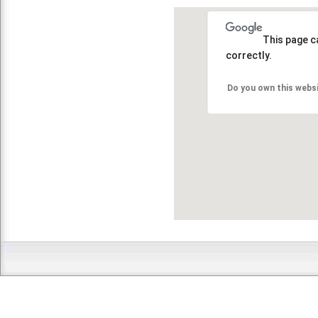
This page c
correctly.
Do you own this webs