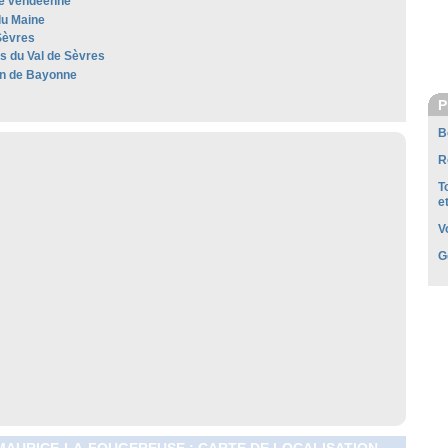
e vendéenne
u Maine
Sèvres
es du Val de Sèvres
n de Bayonne
P
B
R
T
e
V
G
MAURICE-LA-FOUGEREUSE : CARTE DE LOCALISATION