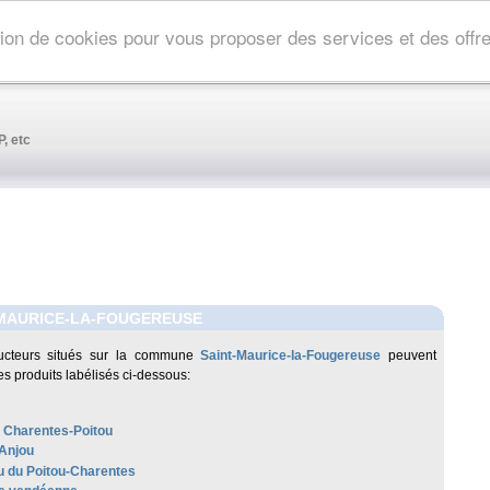
ation de cookies pour vous proposer des services et des off
, etc
-MAURICE-LA-FOUGEREUSE
ucteurs situés sur la commune
Saint-Maurice-la-Fougereuse
peuvent
es produits labélisés ci-dessous:
 Charentes-Poitou
Anjou
 du Poitou-Charentes