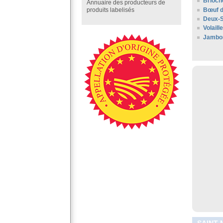
Brioch
Annuaire des producteurs de
Bœuf d
produits labelisés
Deux-
Volaill
Jambo
SAINT-