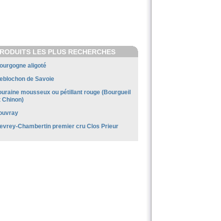
RODUITS LES PLUS RECHERCHES
ourgogne aligoté
eblochon de Savoie
ouraine mousseux ou pétillant rouge (Bourgueil
t Chinon)
ouvray
evrey-Chambertin premier cru Clos Prieur