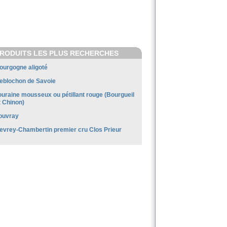
RODUITS LES PLUS RECHERCHES
ourgogne aligoté
eblochon de Savoie
ouraine mousseux ou pétillant rouge (Bourgueil
t Chinon)
ouvray
evrey-Chambertin premier cru Clos Prieur