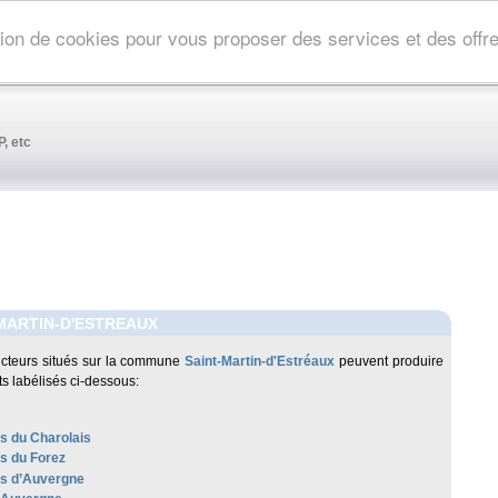
ation de cookies pour vous proposer des services et des off
, etc
MARTIN-D'ESTREAUX
cteurs situés sur la commune
Saint-Martin-d'Estréaux
peuvent produire
ts labélisés ci-dessous:
es du Charolais
es du Forez
les d’Auvergne