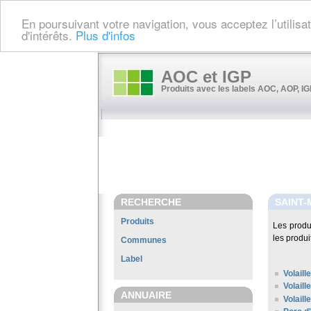
En poursuivant votre navigation, vous acceptez l’utilis
d'intérêts.
Plus d'infos
AOC et IGP
Produits avec les labels AOC, AOP, IGP
RECHERCHE
SAINT-
Produits
Les produ
les produi
Communes
Label
Volaill
Volaill
ANNUAIRE
Volail