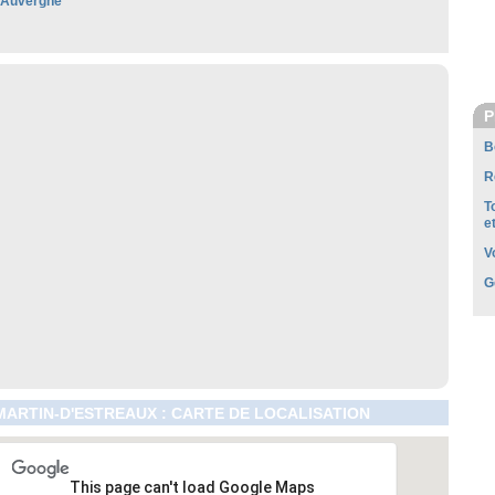
'Auvergne
P
B
R
T
e
V
G
MARTIN-D'ESTREAUX : CARTE DE LOCALISATION
This page can't load Google Maps