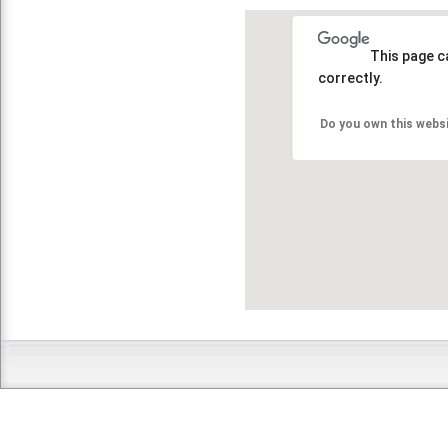
This page c
correctly.
Do you own this webs