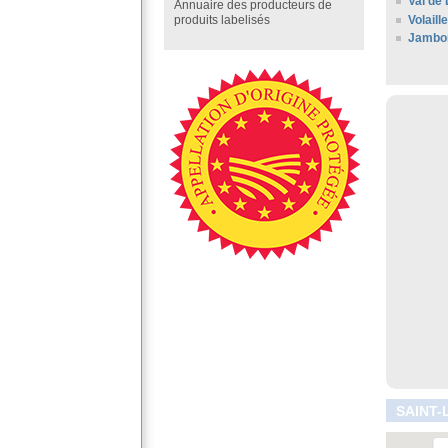
Val de 
Annuaire des producteurs de
Volaill
produits labelisés
Jambo
SAINT-