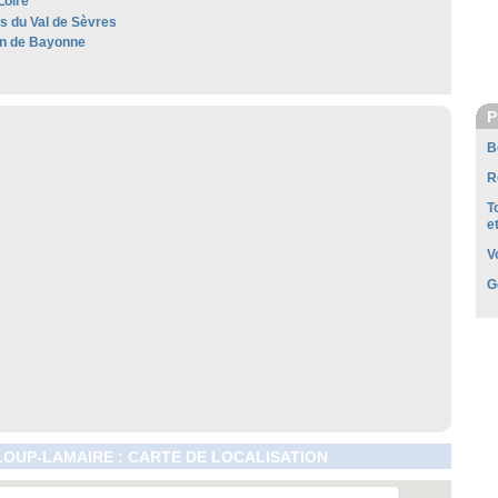
Loire
es du Val de Sèvres
n de Bayonne
P
B
R
T
e
V
G
LOUP-LAMAIRE : CARTE DE LOCALISATION