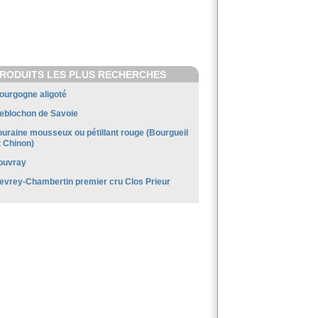
RODUITS LES PLUS RECHERCHES
ourgogne aligoté
eblochon de Savoie
ouraine mousseux ou pétillant rouge (Bourgueil
t Chinon)
ouvray
evrey-Chambertin premier cru Clos Prieur