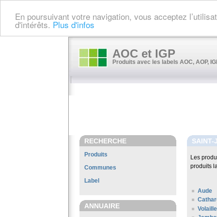
En poursuivant votre navigation, vous acceptez l’utilis
d'intérêts.
Plus d'infos
AOC et IGP
Produits avec les labels AOC, AOP, IGP
RECHERCHE
SAINT-
Produits
Les produ
produits l
Communes
Label
Aude
Cathar
ANNUAIRE
Volaill