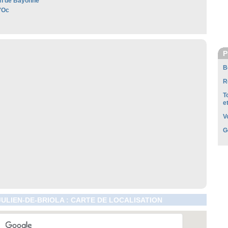
n de Bayonne
'Oc
P
B
R
T
e
V
G
JULIEN-DE-BRIOLA : CARTE DE LOCALISATION