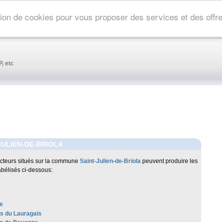
ation de cookies pour vous proposer des services et des off
, etc
JULIEN-DE-BRIOLA
cteurs situés sur la commune
Saint-Julien-de-Briola
peuvent produire les
abélisés ci-dessous:
e
es du Lauragais