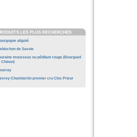
RODUITS LES PLUS RECHERCHES
ourgogne aligoté
eblochon de Savoie
ouraine mousseux ou pétillant rouge (Bourgueil
t Chinon)
ouvray
evrey-Chambertin premier cru Clos Prieur