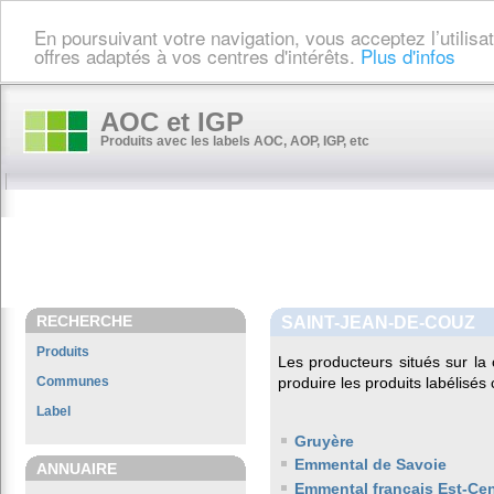
En poursuivant votre navigation, vous acceptez l’utilis
offres adaptés à vos centres d'intérêts.
Plus d'infos
AOC et IGP
Produits avec les labels AOC, AOP, IGP, etc
RECHERCHE
SAINT-JEAN-DE-COUZ
Produits
Les producteurs situés sur 
Communes
produire les produits labélisés
Label
Gruyère
Emmental de Savoie
ANNUAIRE
Emmental français Est-Cen