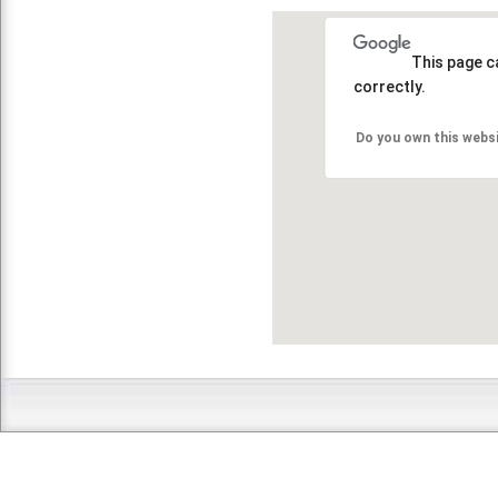
This page c
correctly.
Do you own this webs