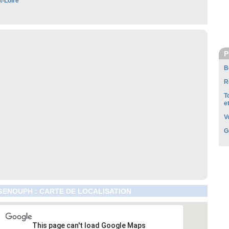
t-Loire
P
B
R
T
e
V
G
GENOUPH : CARTE DE LOCALISATION
This page can't load Google Maps