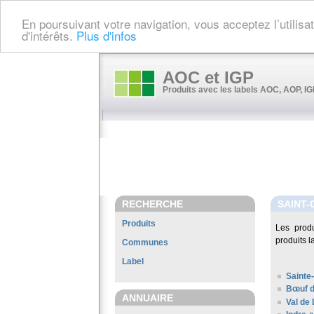
En poursuivant votre navigation, vous acceptez l’utilis
d'intérêts.
Plus d'infos
AOC et IGP
Produits avec les labels AOC, AOP, IGP
RECHERCHE
SAINT
Produits
Les prod
produits l
Communes
Label
Sainte
Bœuf d
ANNUAIRE
Val de 