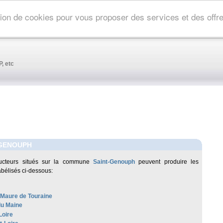
ation de cookies pour vous proposer des services et des off
, etc
-GENOUPH
ucteurs situés sur la commune
Saint-Genouph
peuvent produire les
abélisés ci-dessous:
-Maure de Touraine
u Maine
Loire