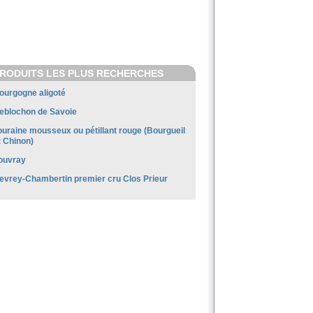
RODUITS LES PLUS RECHERCHES
ourgogne aligoté
eblochon de Savoie
ouraine mousseux ou pétillant rouge (Bourgueil
t Chinon)
ouvray
evrey-Chambertin premier cru Clos Prieur