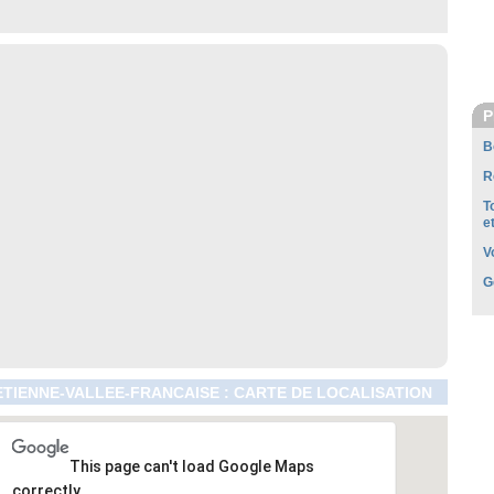
P
B
R
T
e
V
G
ETIENNE-VALLEE-FRANCAISE : CARTE DE LOCALISATION
This page can't load Google Maps
correctly.