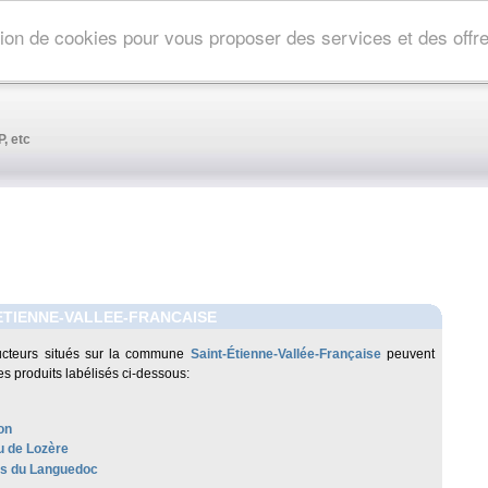
ation de cookies pour vous proposer des services et des off
, etc
ETIENNE-VALLEE-FRANCAISE
ucteurs situés sur la commune
Saint-Étienne-Vallée-Française
peuvent
es produits labélisés ci-dessous:
on
 de Lozère
les du Languedoc