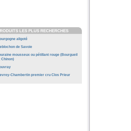
RODUITS LES PLUS RECHERCHES
ourgogne aligoté
eblochon de Savoie
ouraine mousseux ou pétillant rouge (Bourgueil
t Chinon)
ouvray
evrey-Chambertin premier cru Clos Prieur