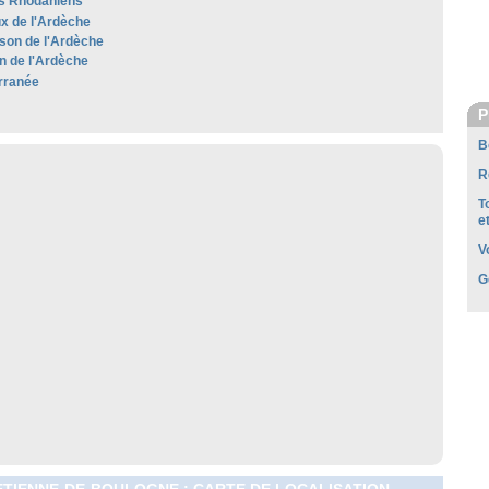
s Rhodaniens
x de l'Ardèche
son de l'Ardèche
 de l'Ardèche
rranée
P
B
R
T
e
V
G
ETIENNE-DE-BOULOGNE : CARTE DE LOCALISATION