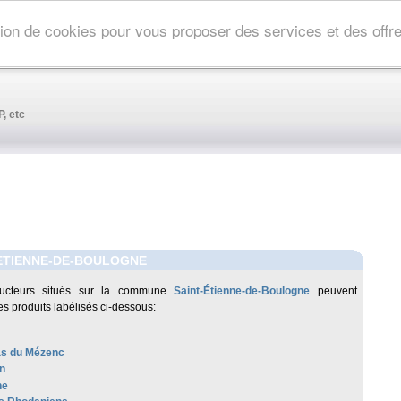
ation de cookies pour vous proposer des services et des off
, etc
ETIENNE-DE-BOULOGNE
ucteurs situés sur la commune
Saint-Étienne-de-Boulogne
peuvent
es produits labélisés ci-dessous:
as du Mézenc
n
he