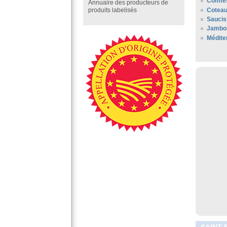
Comté
Annuaire des producteurs de
Coteau
produits labelisés
Saucis
Jambon
Médite
SAINT-