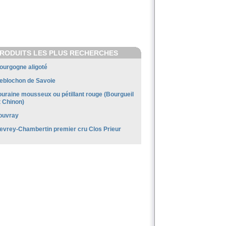
RODUITS LES PLUS RECHERCHES
ourgogne aligoté
eblochon de Savoie
ouraine mousseux ou pétillant rouge (Bourgueil
t Chinon)
ouvray
evrey-Chambertin premier cru Clos Prieur