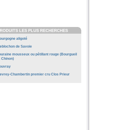
RODUITS LES PLUS RECHERCHES
ourgogne aligoté
eblochon de Savoie
ouraine mousseux ou pétillant rouge (Bourgueil
t Chinon)
ouvray
evrey-Chambertin premier cru Clos Prieur