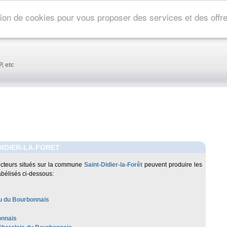
ation de cookies pour vous proposer des services et des off
, etc
DIDIER-LA-FORET
cteurs situés sur la commune
Saint-Didier-la-Forêt
peuvent produire les
abélisés ci-dessous:
 du Bourbonnais
nnais