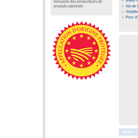
Bœuf C
Annuaire des producteurs de
Val de 
produits labelisés
Volail
Porc d
SAINT-