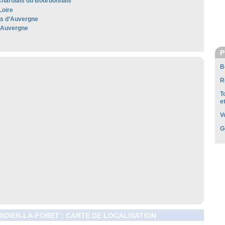
harolais du Bourbonnais
Loire
les d’Auvergne
'Auvergne
P
B
R
T
e
V
G
DIDIER-LA-FORET : CARTE DE LOCALISATION