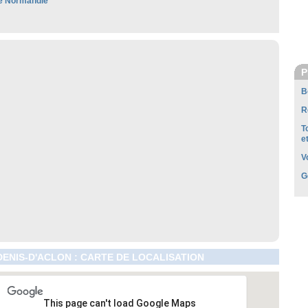
e Normandie
P
B
R
T
e
V
G
DENIS-D'ACLON : CARTE DE LOCALISATION
This page can't load Google Maps