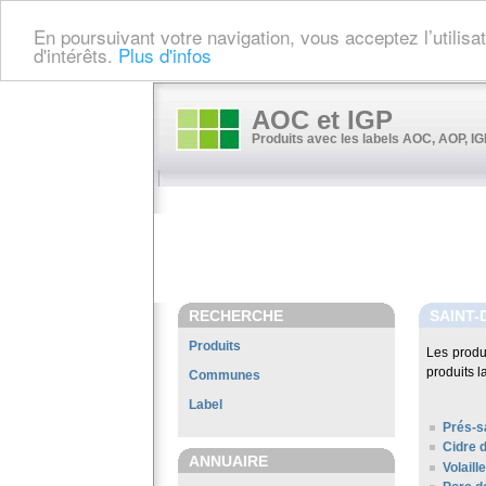
En poursuivant votre navigation, vous acceptez l’utilis
d'intérêts.
Plus d'infos
AOC et IGP
Produits avec les labels AOC, AOP, IGP
RECHERCHE
SAINT-
Produits
Les produ
produits l
Communes
Label
Prés-s
Cidre 
ANNUAIRE
Volail