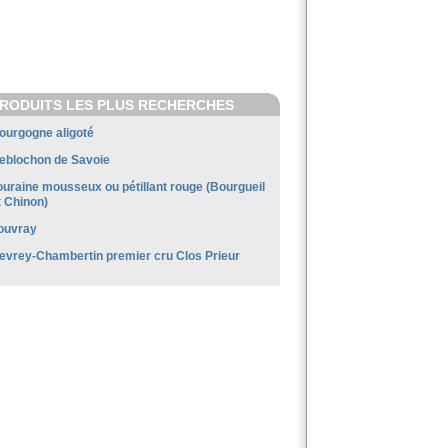
RODUITS LES PLUS RECHERCHES
ourgogne aligoté
eblochon de Savoie
ouraine mousseux ou pétillant rouge (Bourgueil
t Chinon)
ouvray
evrey-Chambertin premier cru Clos Prieur