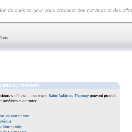
ation de cookies pour vous proposer des services et des off
, etc
AUBIN-DU-THENNEY
cteurs situés sur la commune
Saint-Aubin-du-Thenney
peuvent produire
ts labélisés ci-dessous:
au de Normandie
'Évêque
de Normandie