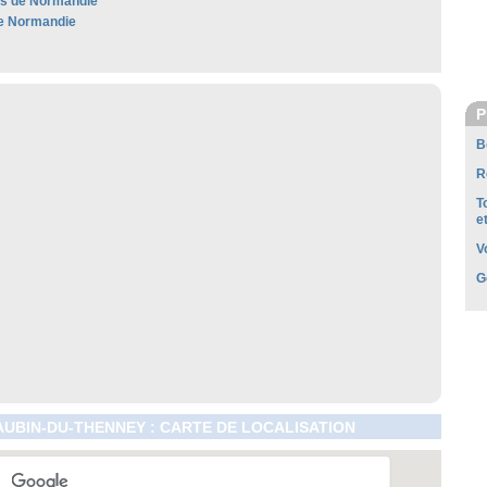
les de Normandie
e Normandie
P
B
R
T
e
V
G
AUBIN-DU-THENNEY : CARTE DE LOCALISATION