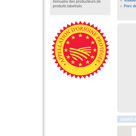
Volail
Annuaire des producteurs de
Porc d
produits labelisés
SAINT-