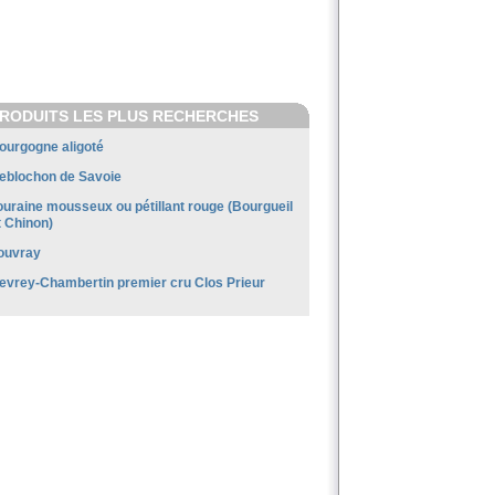
RODUITS LES PLUS RECHERCHES
ourgogne aligoté
eblochon de Savoie
ouraine mousseux ou pétillant rouge (Bourgueil
t Chinon)
ouvray
evrey-Chambertin premier cru Clos Prieur