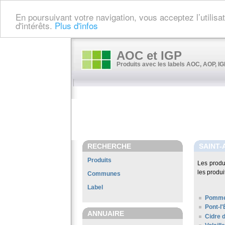
En poursuivant votre navigation, vous acceptez l’utilis
d'intérêts.
Plus d'infos
AOC et IGP
Produits avec les labels AOC, AOP, IGP
RECHERCHE
SAINT-
Produits
Les produ
les produi
Communes
Label
Pomme
Pont-l
ANNUAIRE
Cidre 