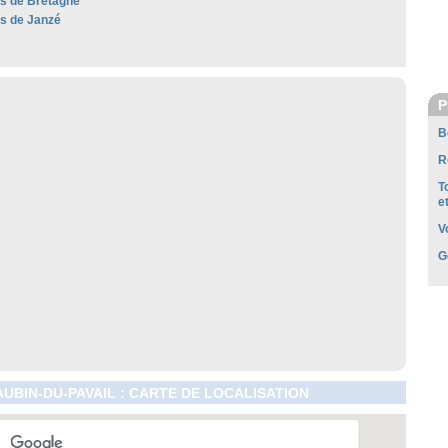
es de Bretagne
es de Janzé
P
B
R
T
e
V
G
AUBIN-DU-PAVAIL : CARTE DE LOCALISATION