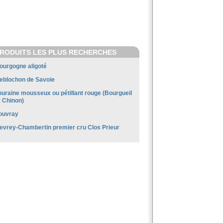
RODUITS LES PLUS RECHERCHES
ourgogne aligoté
eblochon de Savoie
ouraine mousseux ou pétillant rouge (Bourgueil
t Chinon)
ouvray
evrey-Chambertin premier cru Clos Prieur