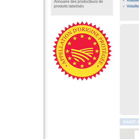
Volaill
Annuaire des producteurs de
Volaill
produits labelisés
SAINT-