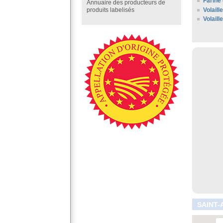
Farine 
Annuaire des producteurs de
Volaill
produits labelisés
Volaill
SAINT-