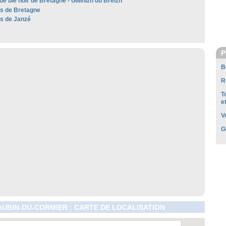
de blé noir de Bretagne - Gwinizh du Breizh
es de Bretagne
es de Janzé
P
B
R
T
e
V
G
AUBIN-DU-CORMIER : CARTE DE LOCALISATION