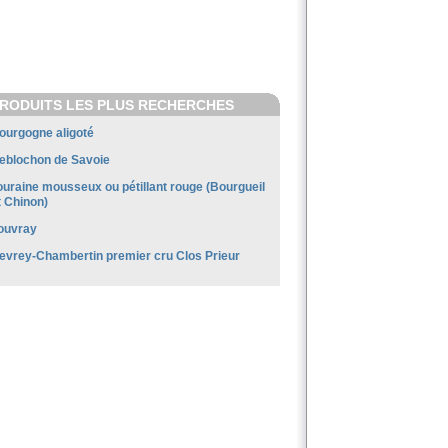
RODUITS LES PLUS RECHERCHES
ourgogne aligoté
eblochon de Savoie
ouraine mousseux ou pétillant rouge (Bourgueil
t Chinon)
ouvray
evrey-Chambertin premier cru Clos Prieur