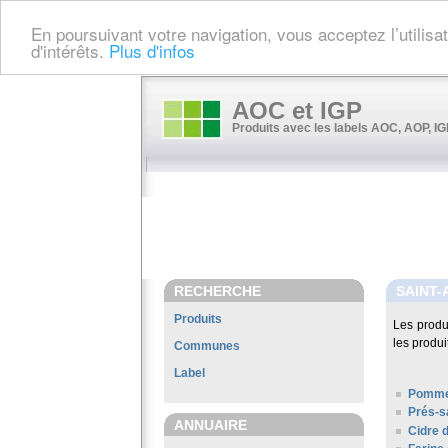
En poursuivant votre navigation, vous acceptez l’utilis
d'intérêts.
Plus d'infos
AOC et IGP
Produits avec les labels AOC, AOP, IGP
RECHERCHE
SAINT-
Produits
Les produ
les produi
Communes
Label
Pomme
Prés-s
ANNUAIRE
Cidre 