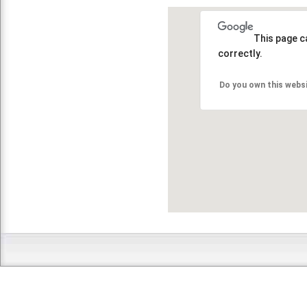
This page c
correctly.
Do you own this webs