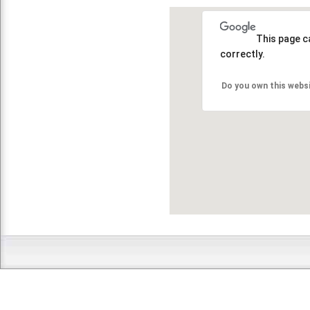
This page c
correctly.
Do you own this webs