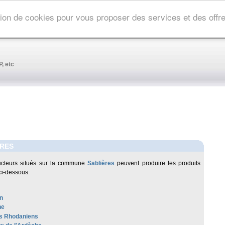
ation de cookies pour vous proposer des services et des off
, etc
ERES
ucteurs situés sur la commune
Sablières
peuvent produire les produits
ci-dessous:
n
he
s Rhodaniens