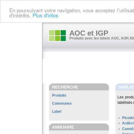
En poursuivant votre navigation, vous acceptez l’utilis
d'intérêts.
Plus d'infos
AOC et IGP
Produits avec les labels AOC, AOP, IGP
RECHERCHE
SABLI
Produits
Les prod
labélisés 
Communes
Label
Picodo
Ardèc
ANNUAIRE
Comté