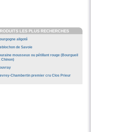
RODUITS LES PLUS RECHERCHES
ourgogne aligoté
eblochon de Savoie
ouraine mousseux ou pétillant rouge (Bourgueil
t Chinon)
ouvray
evrey-Chambertin premier cru Clos Prieur