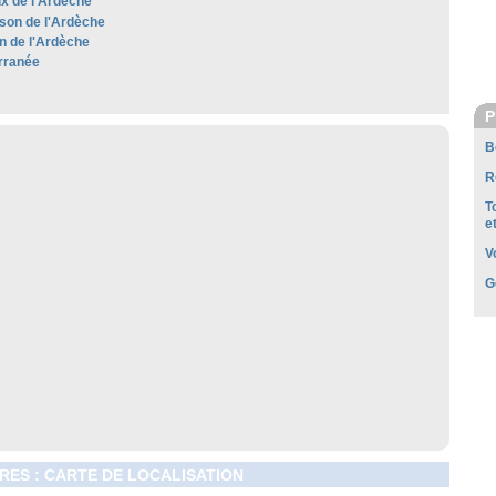
x de l'Ardèche
son de l'Ardèche
 de l'Ardèche
rranée
P
B
R
T
e
V
G
RES : CARTE DE LOCALISATION