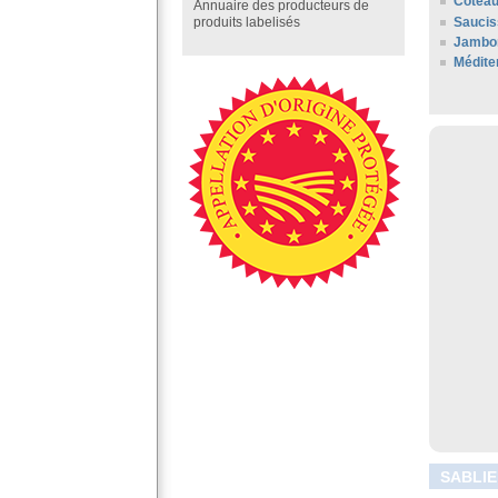
Coteau
Annuaire des producteurs de
Saucis
produits labelisés
Jambon
Médite
SABLIE