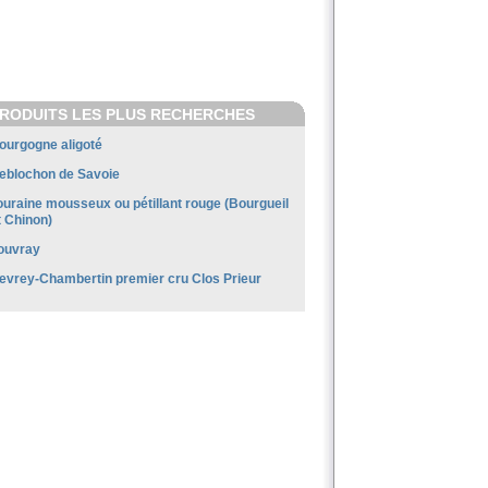
RODUITS LES PLUS RECHERCHES
ourgogne aligoté
eblochon de Savoie
ouraine mousseux ou pétillant rouge (Bourgueil
t Chinon)
ouvray
evrey-Chambertin premier cru Clos Prieur