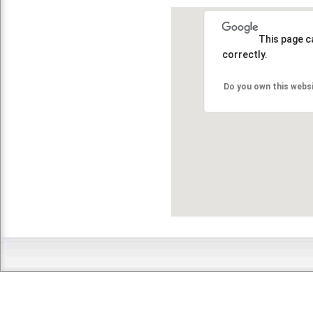
This page c
correctly.
Do you own this webs