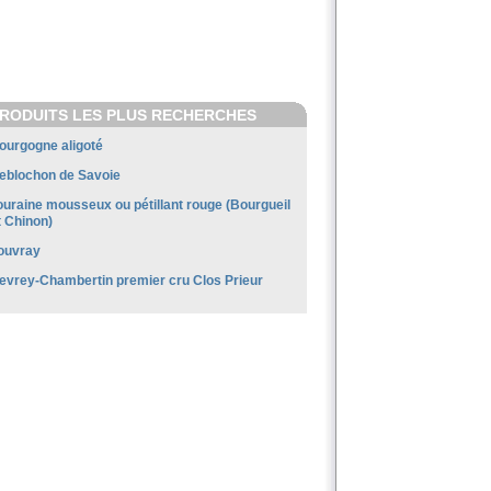
RODUITS LES PLUS RECHERCHES
ourgogne aligoté
eblochon de Savoie
ouraine mousseux ou pétillant rouge (Bourgueil
t Chinon)
ouvray
evrey-Chambertin premier cru Clos Prieur