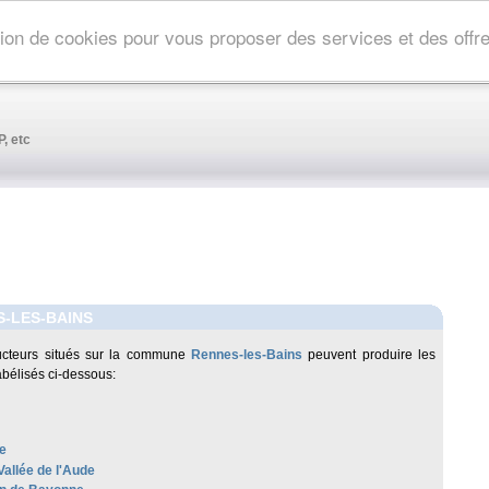
ation de cookies pour vous proposer des services et des off
, etc
-LES-BAINS
ucteurs situés sur la commune
Rennes-les-Bains
peuvent produire les
abélisés ci-dessous:
e
Vallée de l'Aude