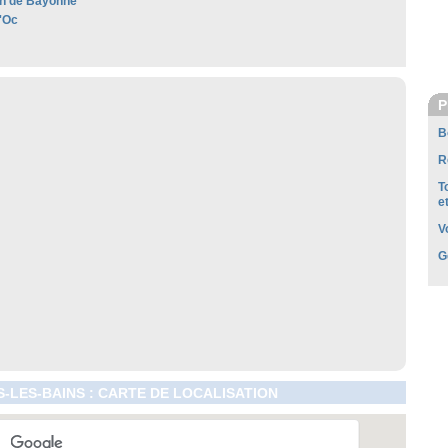
n de Bayonne
'Oc
P
B
R
T
e
V
G
-LES-BAINS : CARTE DE LOCALISATION