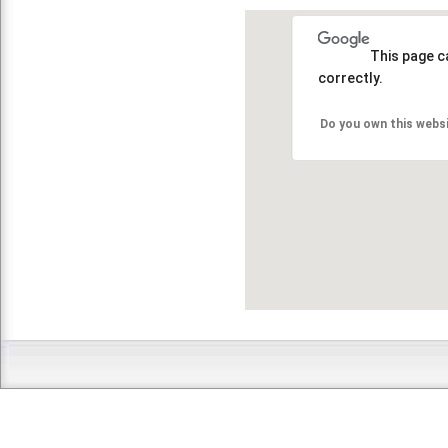
This page c
correctly.
Do you own this webs