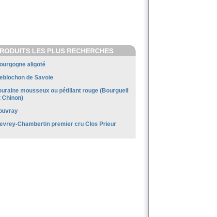
RODUITS LES PLUS RECHERCHES
ourgogne aligoté
eblochon de Savoie
ouraine mousseux ou pétillant rouge (Bourgueil
t Chinon)
ouvray
evrey-Chambertin premier cru Clos Prieur