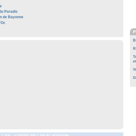
e
 du Paradis
n de Bayonne
'Oc
P
B
R
T
e
V
G
LLAN : CARTE DE LOCALISATION