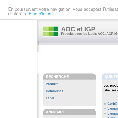
En poursuivant votre navigation, vous acceptez l’utilis
d'intérêts.
Plus d'infos
AOC et IGP
Produits avec les labels AOC, AOP, IGP
RECHERCHE
QUINTI
Produits
Les prod
labélisés 
Communes
Label
Corbiè
Langu
ANNUAIRE
Langue