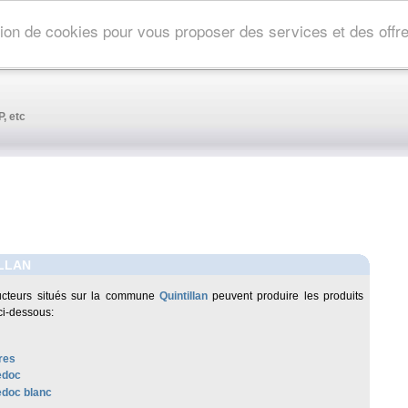
ation de cookies pour vous proposer des services et des off
, etc
LLAN
ucteurs situés sur la commune
Quintillan
peuvent produire les produits
ci-dessous:
res
edoc
doc blanc