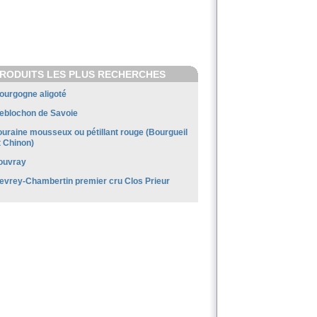
RODUITS LES PLUS RECHERCHES
ourgogne aligoté
eblochon de Savoie
ouraine mousseux ou pétillant rouge (Bourgueil
t Chinon)
ouvray
evrey-Chambertin premier cru Clos Prieur