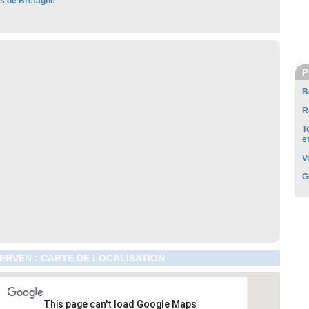
es de Bretagne
P
B
R
T
e
V
G
RVEN : CARTE DE LOCALISATION
This page can't load Google Maps