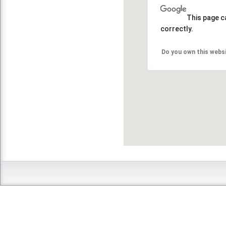
This page c
correctly.
Do you own this webs