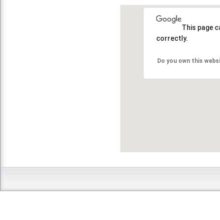
This page c
correctly.
Do you own this webs