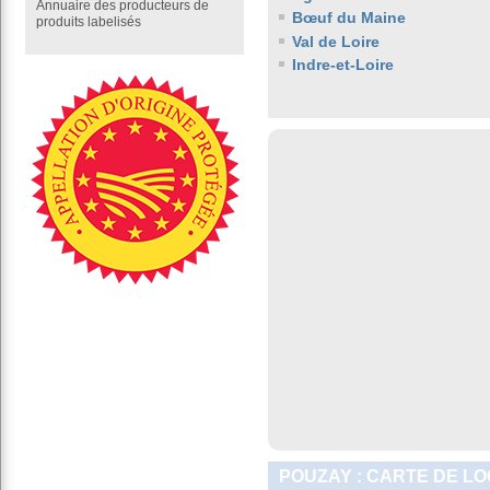
Annuaire des producteurs de
Bœuf du Maine
produits labelisés
Val de Loire
Indre-et-Loire
POUZAY : CARTE DE LO