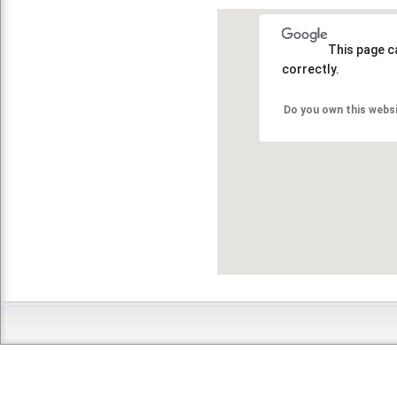
This page c
correctly.
Do you own this webs