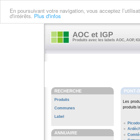
En poursuivant votre navigation, vous acceptez l’utilis
d'intérêts.
Plus d'infos
AOC et IGP
Produits avec les labels AOC, AOP, IGP
RECHERCHE
PONT-
Produits
Les produ
produits l
Communes
Label
Picodo
Ardèc
ANNUAIRE
Comté