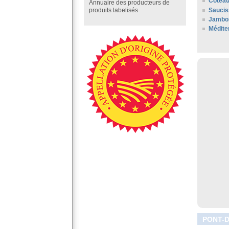
Coteau
Annuaire des producteurs de
Saucis
produits labelisés
Jambon
Médite
PONT-D