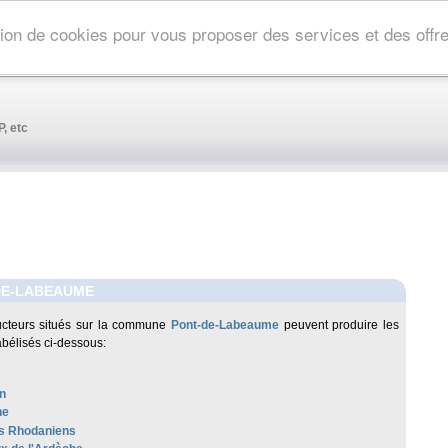
ation de cookies pour vous proposer des services et des off
, etc
DE-LABEAUME
cteurs situés sur la commune
Pont-de-Labeaume
peuvent produire les
abélisés ci-dessous:
n
he
s Rhodaniens