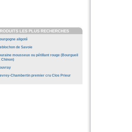
RODUITS LES PLUS RECHERCHES
ourgogne aligoté
eblochon de Savoie
ouraine mousseux ou pétillant rouge (Bourgueil
t Chinon)
ouvray
evrey-Chambertin premier cru Clos Prieur