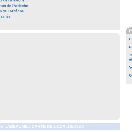
x de l'Ardèche
son de l'Ardèche
 de l'Ardèche
rranée
P
B
R
T
e
V
G
E-LABEAUME : CARTE DE LOCALISATION