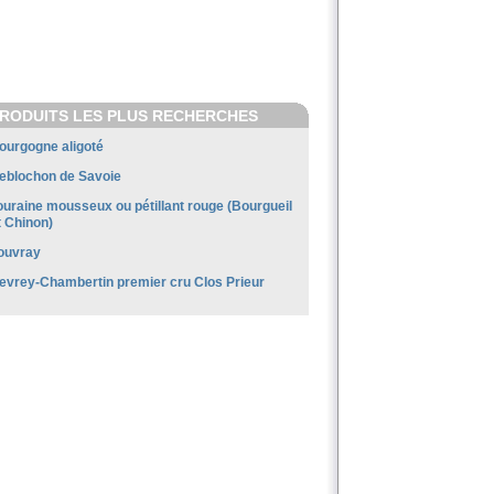
RODUITS LES PLUS RECHERCHES
ourgogne aligoté
eblochon de Savoie
ouraine mousseux ou pétillant rouge (Bourgueil
t Chinon)
ouvray
evrey-Chambertin premier cru Clos Prieur