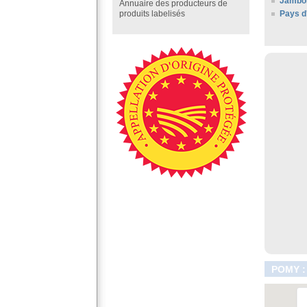
Jambo
Annuaire des producteurs de
Pays d
produits labelisés
POMY :