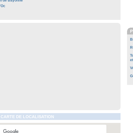
n de Bayonne
'Oc
P
B
R
T
e
V
G
 CARTE DE LOCALISATION