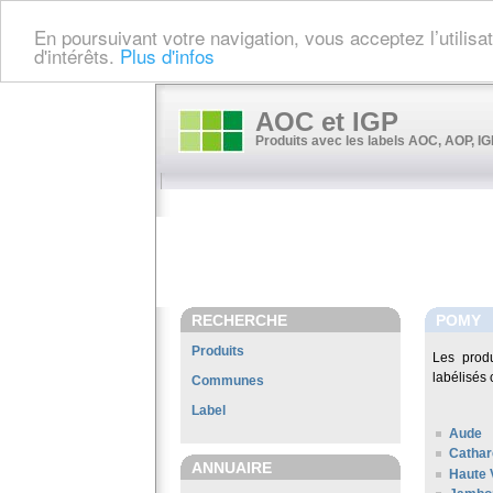
En poursuivant votre navigation, vous acceptez l’utilis
d'intérêts.
Plus d'infos
AOC et IGP
Produits avec les labels AOC, AOP, IGP
RECHERCHE
POMY
Produits
Les prod
labélisés 
Communes
Label
Aude
Cathar
ANNUAIRE
Haute 