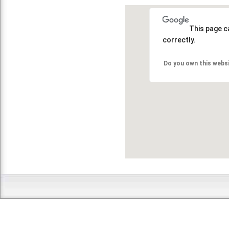
This page c
correctly.
Do you own this webs