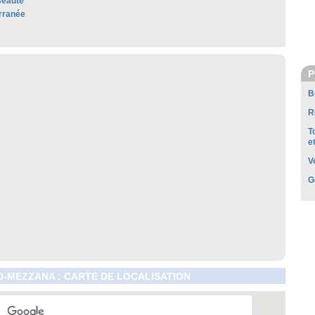
Beauté
rranée
P
B
R
T
e
V
G
-MEZZANA : CARTE DE LOCALISATION