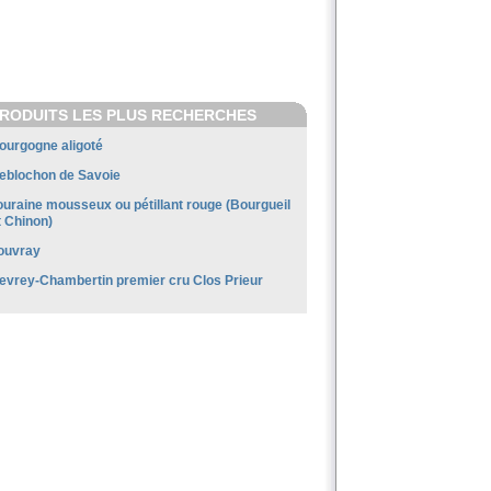
RODUITS LES PLUS RECHERCHES
ourgogne aligoté
eblochon de Savoie
ouraine mousseux ou pétillant rouge (Bourgueil
t Chinon)
ouvray
evrey-Chambertin premier cru Clos Prieur