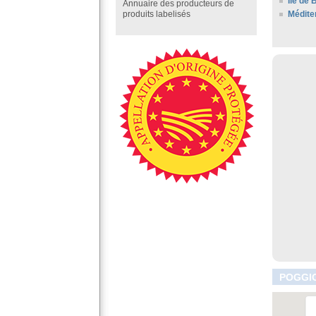
Ile de 
Annuaire des producteurs de
Médite
produits labelisés
POGGIO