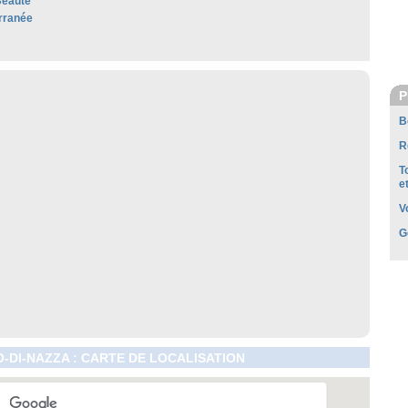
Beauté
rranée
P
B
R
T
e
V
G
-DI-NAZZA : CARTE DE LOCALISATION