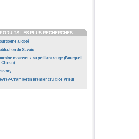
RODUITS LES PLUS RECHERCHES
ourgogne aligoté
eblochon de Savoie
ouraine mousseux ou pétillant rouge (Bourgueil
t Chinon)
ouvray
evrey-Chambertin premier cru Clos Prieur