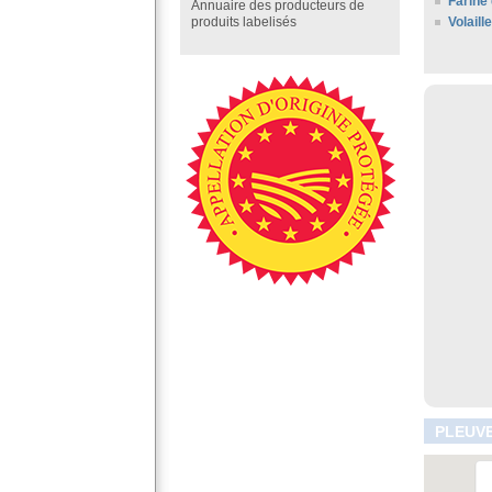
Farine 
Annuaire des producteurs de
Volaill
produits labelisés
PLEUVE