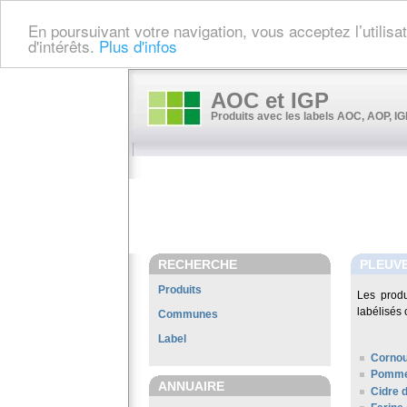
En poursuivant votre navigation, vous acceptez l’utilis
d'intérêts.
Plus d'infos
AOC et IGP
Produits avec les labels AOC, AOP, IGP
RECHERCHE
PLEUV
Produits
Les prod
labélisés 
Communes
Label
Cornou
Pomme
ANNUAIRE
Cidre 