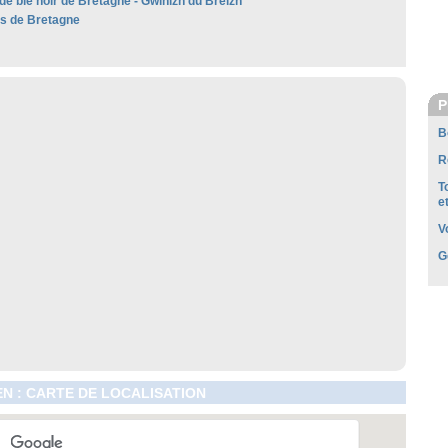
de blé noir de Bretagne - Gwinizh du Breizh
es de Bretagne
P
B
R
T
e
V
G
N : CARTE DE LOCALISATION