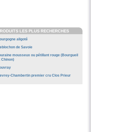
RODUITS LES PLUS RECHERCHES
ourgogne aligoté
eblochon de Savoie
ouraine mousseux ou pétillant rouge (Bourgueil
t Chinon)
ouvray
evrey-Chambertin premier cru Clos Prieur