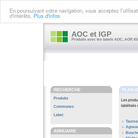
En poursuivant votre navigation, vous acceptez l’utilis
d'intérêts.
Plus d'infos
AOC et IGP
Produits avec les labels AOC, AOP, IGP
RECHERCHE
PLAN-
Produits
Les produ
labélisés 
Communes
Label
Taurea
Agneau
ANNUAIRE
Bouch