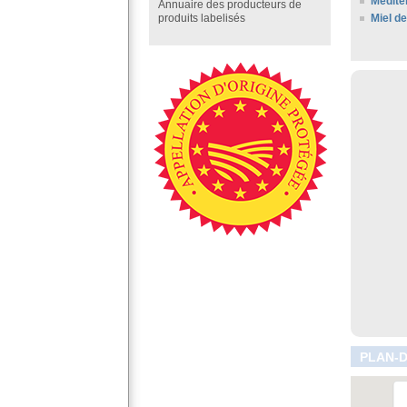
Médite
Annuaire des producteurs de
Miel d
produits labelisés
PLAN-D