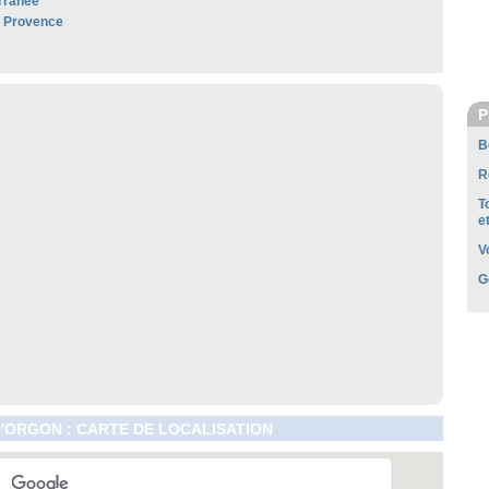
rranée
e Provence
P
B
R
T
e
V
G
'ORGON : CARTE DE LOCALISATION