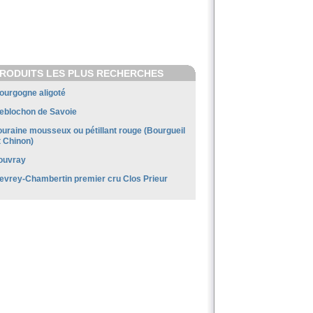
RODUITS LES PLUS RECHERCHES
ourgogne aligoté
eblochon de Savoie
ouraine mousseux ou pétillant rouge (Bourgueil
t Chinon)
ouvray
evrey-Chambertin premier cru Clos Prieur