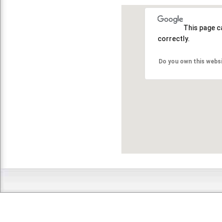
This page c
correctly.
Do you own this webs