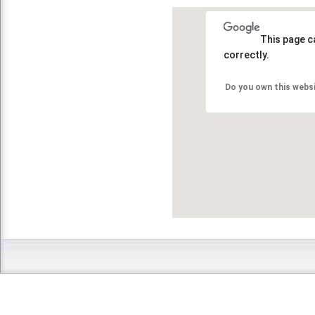
This page c
correctly.
Do you own this webs