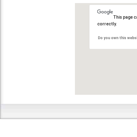
This page c
correctly.
Do you own this webs