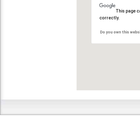
This page c
correctly.
Do you own this webs