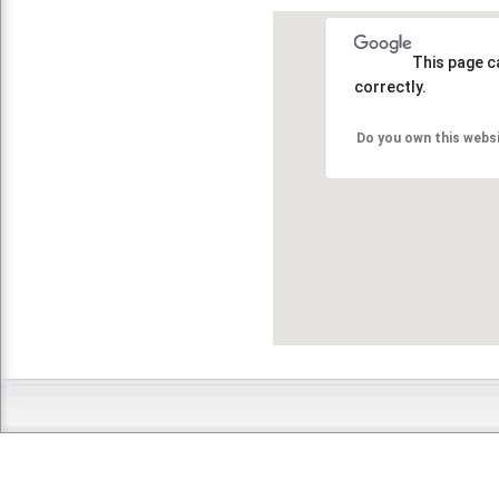
This page c
correctly.
Do you own this webs