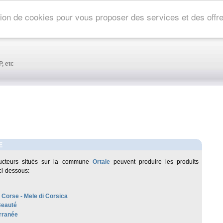
ation de cookies pour vous proposer des services et des off
, etc
E
ucteurs situés sur la commune
Ortale
peuvent produire les produits
ci-dessous:
 Corse - Mele di Corsica
Beauté
rranée