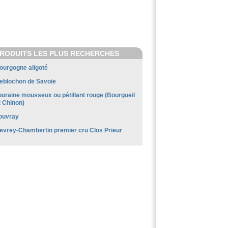
RODUITS LES PLUS RECHERCHES
ourgogne aligoté
eblochon de Savoie
ouraine mousseux ou pétillant rouge (Bourgueil
t Chinon)
ouvray
evrey-Chambertin premier cru Clos Prieur