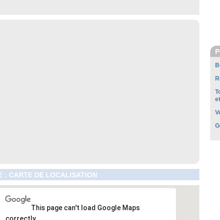
P
B
R
T
e
V
G
 : CARTE DE LOCALISATION
This page can't load Google Maps
correctly.