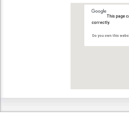
This page c
correctly.
Do you own this webs