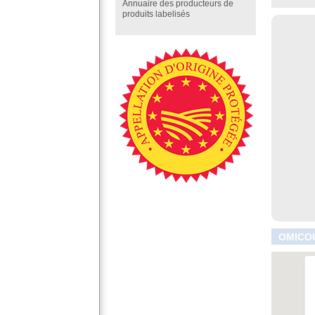
Annuaire des producteurs de
produits labelisés
OMICOU