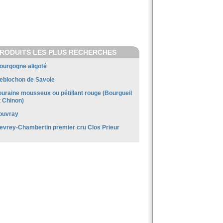
RODUITS LES PLUS RECHERCHES
ourgogne aligoté
eblochon de Savoie
ouraine mousseux ou pétillant rouge (Bourgueil
t Chinon)
ouvray
evrey-Chambertin premier cru Clos Prieur