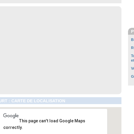
P
B
R
T
e
V
G
RT : CARTE DE LOCALISATION
This page can't load Google Maps
correctly.