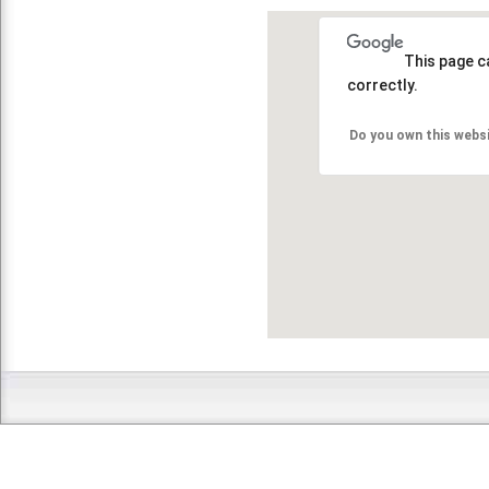
This page c
correctly.
Do you own this webs