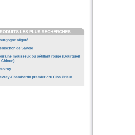
RODUITS LES PLUS RECHERCHES
ourgogne aligoté
eblochon de Savoie
ouraine mousseux ou pétillant rouge (Bourgueil
t Chinon)
ouvray
evrey-Chambertin premier cru Clos Prieur