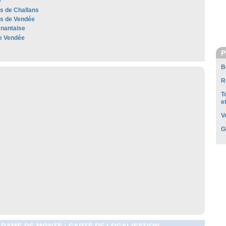
e
es de Challans
les de Vendée
nantaise
e Vendée
P
B
R
T
e
V
G
DAME-DE-MONTS : CARTE DE LOCALISATION