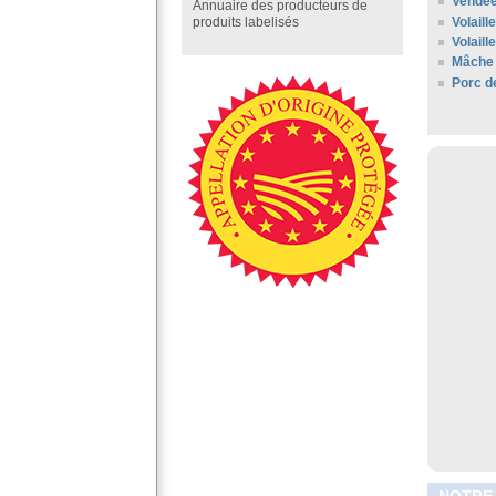
Vendé
Annuaire des producteurs de
Volaill
produits labelisés
Volail
Mâche 
Porc d
NOTRE-