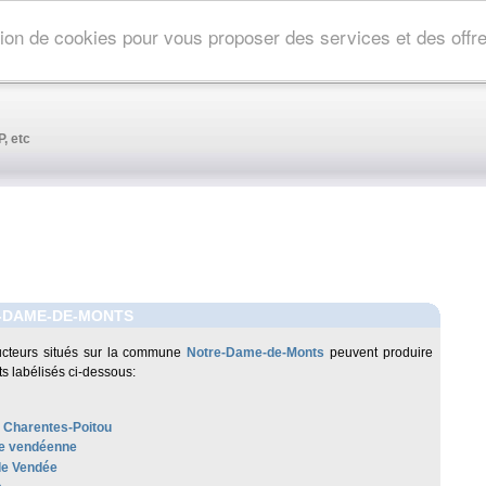
ation de cookies pour vous proposer des services et des off
, etc
-DAME-DE-MONTS
ucteurs situés sur la commune
Notre-Dame-de-Monts
peuvent produire
ts labélisés ci-dessous:
 Charentes-Poitou
e vendéenne
e Vendée