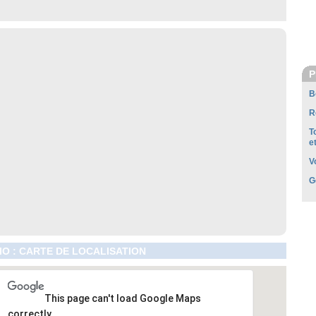
P
B
R
T
e
V
G
O : CARTE DE LOCALISATION
This page can't load Google Maps
correctly.