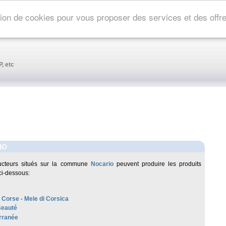
ation de cookies pour vous proposer des services et des off
, etc
IO
ucteurs situés sur la commune
Nocario
peuvent produire les produits
ci-dessous:
 Corse - Mele di Corsica
Beauté
rranée