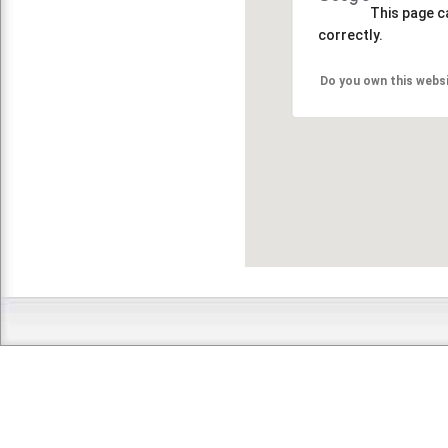
This page c
correctly.
Do you own this webs