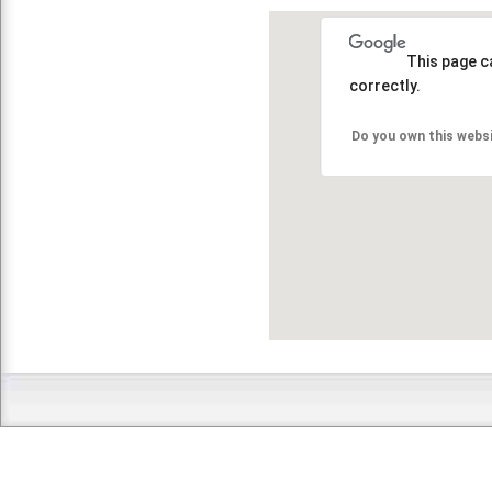
This page c
correctly.
Do you own this webs