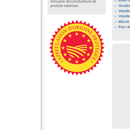
Bœuf d
Annuaire des producteurs de
Vendé
produits labelisés
Volaill
Volail
Mâche 
Porc d