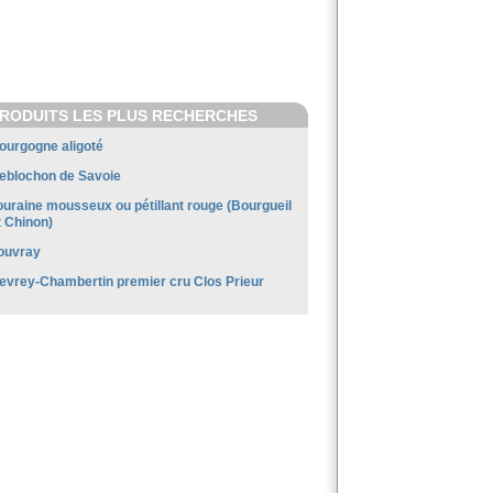
RODUITS LES PLUS RECHERCHES
ourgogne aligoté
eblochon de Savoie
ouraine mousseux ou pétillant rouge (Bourgueil
t Chinon)
ouvray
evrey-Chambertin premier cru Clos Prieur