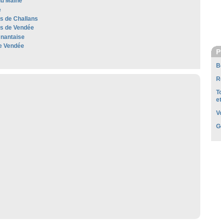
u Maine
e
es de Challans
les de Vendée
nantaise
e Vendée
P
B
R
T
e
V
G