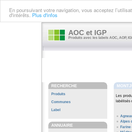
En poursuivant votre navigation, vous acceptez l’utilis
d'intérêts.
Plus d'infos
AOC et IGP
Produits avec les labels AOC, AOP, IGP
RECHERCHE
MONTJ
Produits
Les prod
labélisés 
Communes
Label
Agneau
Alpes 
ANNUAIRE
Farine