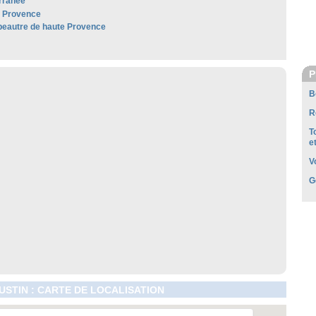
rranée
e Provence
épeautre de haute Provence
P
B
R
T
e
V
G
STIN : CARTE DE LOCALISATION