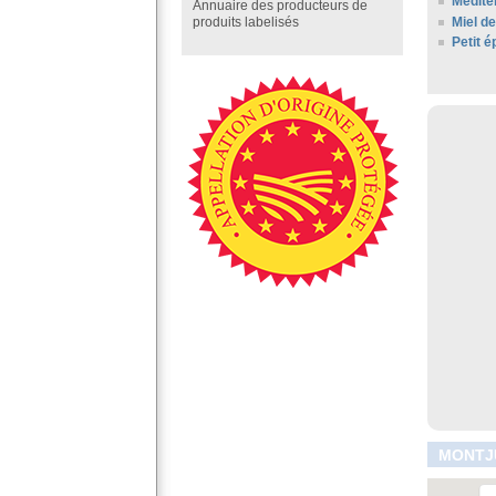
Médite
Annuaire des producteurs de
Miel d
produits labelisés
Petit 
MONTJU